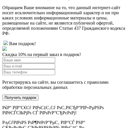
Обращаем Ваше внимание на то, что данный интернет-сайт
носит исключительно информационный характер и ни при
каких условиях информационные материалы и цены,
размещенные на сайте, не являются публичной офертой,
определяемой положениями Статьи 437 Гражданского кодекса
РФ.
Вам подарок!
Скидка 10% на первый заказ в подарок!
Регистрируясь на сайте, вы соглашаетесь с правилами
обработки персональных данных
РќР° РІР°С€Сѓ РїРѕС‡С‚Сѓ РѕС‚РїСЂР°РІР»РµРЅРѕ
РїРёСЃСЊРјРѕ СЃ РїРѕРґР°СЂРєРѕРј!
РљСѓРїРѕРЅ РѕР¶РёРґР°РµС‚ РІР°СЃ РЅР°
СЌР»РµРєС‚СЂРѕРЅРЅРѕР№ РїРѕС‡С‚Рµ