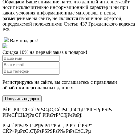
Обращаем Ваше внимание на то, что данный интернет-сайт
носит исключительно информационный характер и ни при
каких условиях информационные материалы и цены,
размещенные на сайте, не являются публичной офертой,
определяемой положениями Статьи 437 Гражданского кодекса
РФ.
Вам подарок!
Скидка 10% на первый заказ в подарок!
Регистрируясь на сайте, вы соглашаетесь с правилами
обработки персональных данных
РќР° РІР°С€Сѓ РїРѕС‡С‚Сѓ РѕС‚РїСЂР°РІР»РµРЅРѕ
РїРёСЃСЊРјРѕ СЃ РїРѕРґР°СЂРєРѕРј!
РљСѓРїРѕРЅ РѕР¶РёРґР°РµС‚ РІР°СЃ РЅР°
СЌР»РµРєС‚СЂРѕРЅРЅРѕР№ РїРѕС‡С‚Рµ