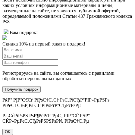
каких условиях информационные материалы и цены,
размещенные на сайте, не являются публичной офертой,
определяемой положениями Статьи 437 Гражданского кодекса
РФ.
Вам подарок!
Скидка 10% на первый заказ в подарок!
Регистрируясь на сайте, вы соглашаетесь с правилами
обработки персональных данных
РќР° РІР°С€Сѓ РїРѕС‡С‚Сѓ РѕС‚РїСЂР°РІР»РµРЅРѕ
РїРёСЃСЊРјРѕ СЃ РїРѕРґР°СЂРєРѕРј!
РљСѓРїРѕРЅ РѕР¶РёРґР°РµС‚ РІР°СЃ РЅР°
СЌР»РµРєС‚СЂРѕРЅРЅРѕР№ РїРѕС‡С‚Рµ
OK