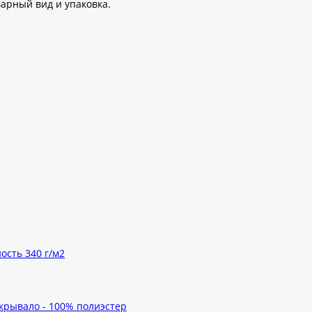
варный вид и упаковка.
ость 340 г/м2
окрывало - 100% полиэстер