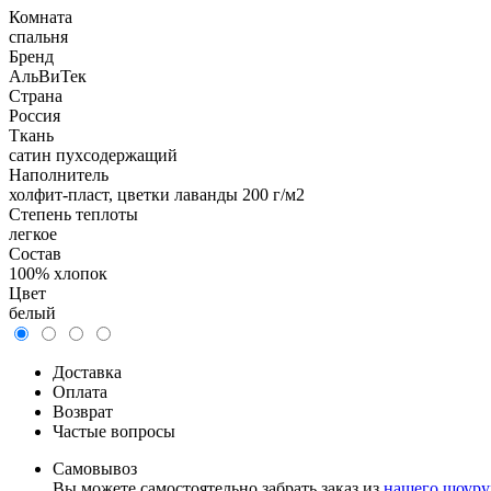
Комната
спальня
Бренд
АльВиТек
Страна
Россия
Ткань
сатин пухсодержащий
Наполнитель
холфит-пласт, цветки лаванды 200 г/м2
Степень теплоты
легкое
Состав
100% хлопок
Цвет
белый
Доставка
Оплата
Возврат
Частые вопросы
Самовывоз
Вы можете самостоятельно забрать заказ из
нашего шоуру