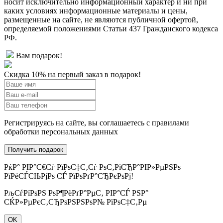
носит исключительно информационный характер и ни при
каких условиях информационные материалы и цены,
размещенные на сайте, не являются публичной офертой,
определяемой положениями Статьи 437 Гражданского кодекса
РФ.
Вам подарок!
Скидка 10% на первый заказ в подарок!
Регистрируясь на сайте, вы соглашаетесь с правилами
обработки персональных данных
РќР° РІР°С€Сѓ РїРѕС‡С‚Сѓ РѕС‚РїСЂР°РІР»РµРЅРѕ
РїРёСЃСЊРјРѕ СЃ РїРѕРґР°СЂРєРѕРј!
РљСѓРїРѕРЅ РѕР¶РёРґР°РµС‚ РІР°СЃ РЅР°
СЌР»РµРєС‚СЂРѕРЅРЅРѕР№ РїРѕС‡С‚Рµ
OK